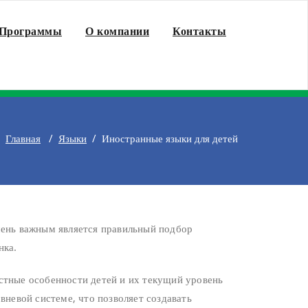
Программы
О компании
Контакты
Главная
/
Языки
/
Иностранные языки для детей
чень важным является правильный подбор
нка.
стные особенности детей и их текущий уровень
вневой системе, что позволяет создавать