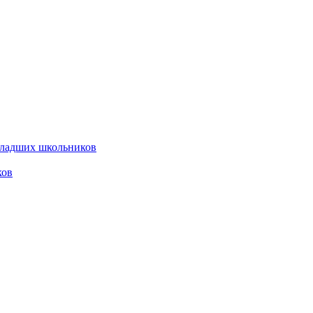
младших школьников
ков