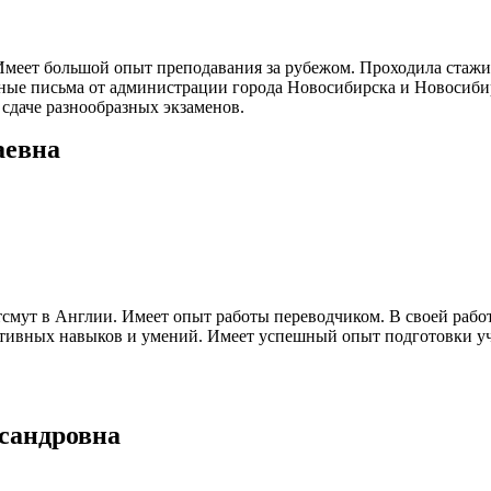
еет большой опыт преподавания за рубежом. Проходила стажир
нные письма от администрации города Новосибирска и Новосиб
сдаче разнообразных экзаменов.
аевна
смут в Англии. Имеет опыт работы переводчиком. В своей рабо
тивных навыков и умений. Имеет успешный опыт подготовки уча
сандровна