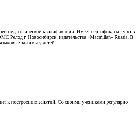
оей педагогической квалификации. Имеет сертификаты курсов
МС Релод г. Новосибирск, издательства «
Macmillan
»
Russia
. В
языковые зажимы у детей.
дит к построению занятий. Со своими учениками регулярно