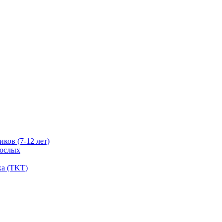
ков (7-12 лет)
рослых
ка (TKT)